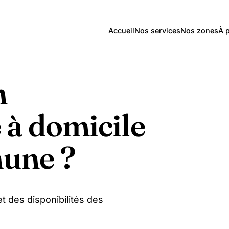
Accueil
Nos services
Nos zones
À 
n
 à domicile
une ?
t des disponibilités des