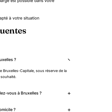
harge est possible dans votre
apté à votre situation
quentes
xelles ?
 Bruxelles-Capitale, sous réserve de la
 souhaité.
dez-vous à Bruxelles ?
omicile ?