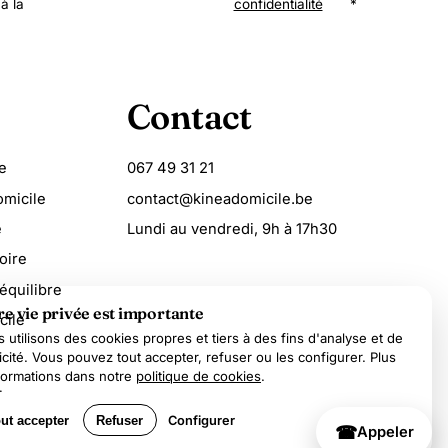
à la
confidentialité
*
Contact
e
067 49 31 21
omicile
contact@kineadomicile.be
e
Lundi au vendredi, 9h à 17h30
oire
équilibre
re vie privée est importante
cile
 utilisons des cookies propres et tiers à des fins d'analyse et de
icité. Vous pouvez tout accepter, refuser ou les configurer. Plus
formations dans notre
politique de cookies
.
.
ut accepter
Refuser
Configurer
☎
Appeler