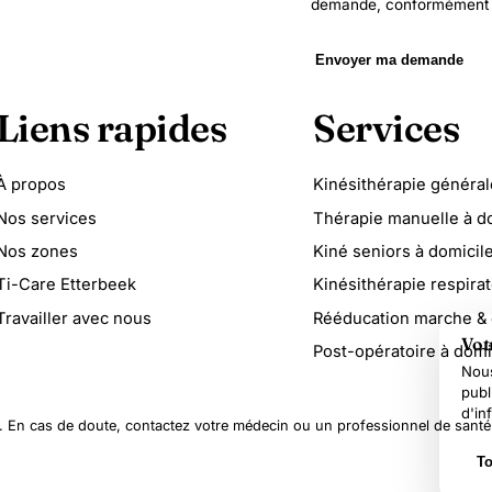
demande, conformément 
Envoyer ma demande
Liens rapides
Services
À propos
Kinésithérapie général
Nos services
Thérapie manuelle à d
Nos zones
Kiné seniors à domicil
Ti-Care Etterbeek
Kinésithérapie respirat
Travailler avec nous
Rééducation marche & 
Vot
Post-opératoire à domi
Nous
publ
d'in
l. En cas de doute, contactez votre médecin ou un professionnel de santé
To